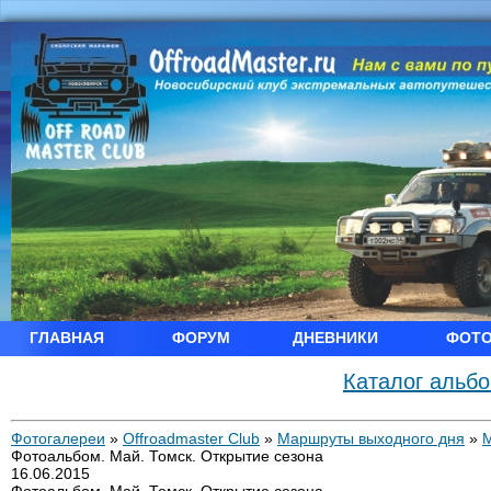
ГЛАВНАЯ
ФОРУМ
ДНЕВНИКИ
ФОТ
Каталог альб
Фотогалереи
»
Offroadmaster Club
»
Маршруты выходного дня
»
Фотоальбом. Май. Томск. Открытие сезона
16.06.2015