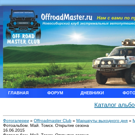
ГЛАВНАЯ
ФОРУМ
ДНЕВНИКИ
ФОТ
Каталог альб
Фотогалереи
»
Offroadmaster Club
»
Маршруты выходного дня
»
Фотоальбом. Май. Томск. Открытие сезона
16.06.2015