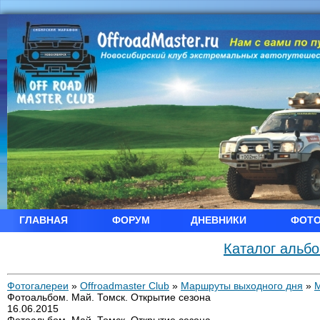
ГЛАВНАЯ
ФОРУМ
ДНЕВНИКИ
ФОТ
Каталог альб
Фотогалереи
»
Offroadmaster Club
»
Маршруты выходного дня
»
Фотоальбом. Май. Томск. Открытие сезона
16.06.2015