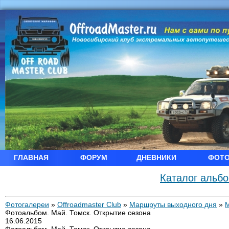
ГЛАВНАЯ
ФОРУМ
ДНЕВНИКИ
ФОТ
Каталог альб
Фотогалереи
»
Offroadmaster Club
»
Маршруты выходного дня
»
Фотоальбом. Май. Томск. Открытие сезона
16.06.2015