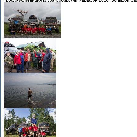
Трофи-экспедиция клуба Сибирский марафон 2016 "Большой Саян"