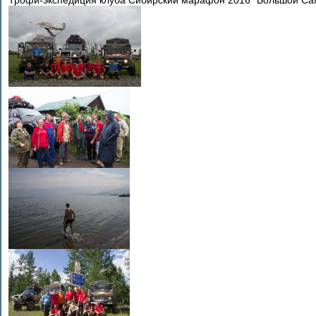
Трофи-экспедиция клуба Сибирский марафон 2016 "Большой Саян"