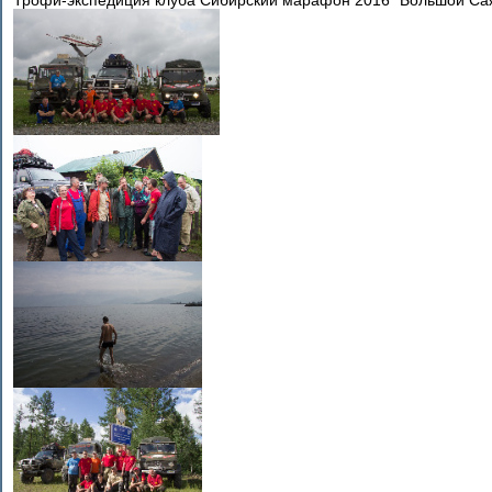
Трофи-экспедиция клуба Сибирский марафон 2016 "Большой Саян"