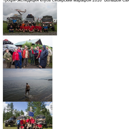
Трофи-экспедиция клуба Сибирский марафон 2016 "Большой Саян"