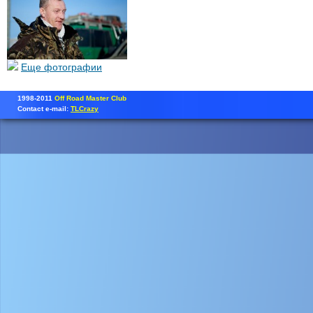
Еще фотографии
1998-2011
Off Road Master Club
Contact e-mail:
TLCrazy