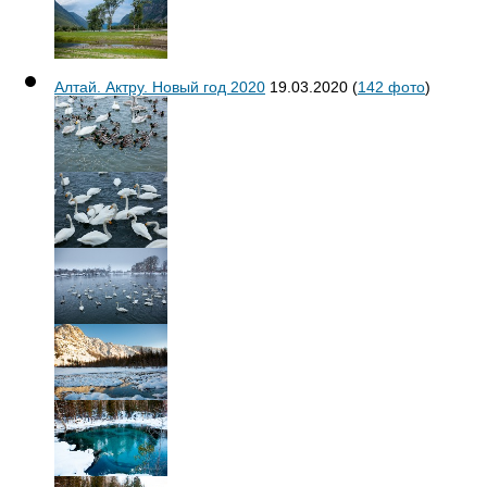
Алтай. Актру. Новый год 2020
19.03.2020
(
142 фото
)