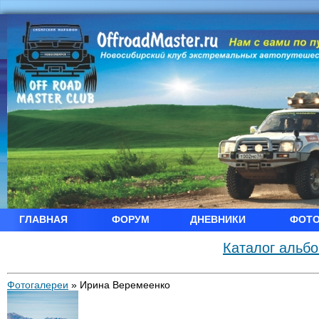
ГЛАВНАЯ
ФОРУМ
ДНЕВНИКИ
ФОТ
Каталог альб
Фотогалереи
»
Ирина Веремеенко