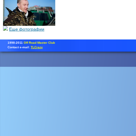
Еще фотографии
1998-2011
Off Road Master Club
Contact e-mail:
TLCrazy