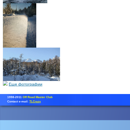
Еще фотографии
1998-2011
Off Road Master Club
Contact e-mail:
TLCrazy