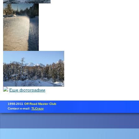
Еще фотографии
1998-2011
Off Road Master Club
Contact e-mail:
TLCrazy