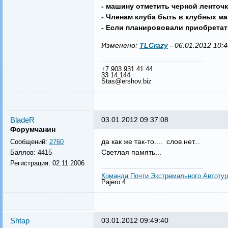
- машину отметить черной ленточко
- Членам клуба быть в клубных май
- Если планирововали приобретать
Изменено:
TLCrazy
-
06.01.2012 10:4
+7 903 931 41 44
33 14 144
Stas@ershov.biz
BladeR
03.01.2012 09:37:08
Форумчанин
да как же так-то.... слов нет...
Сообщений:
2760
Светлая память...
Баллов:
4415
Регистрация:
02.11.2006
Команда Почти Экстремального Автоту
Pajero 4
Shtap
03.01.2012 09:49:40