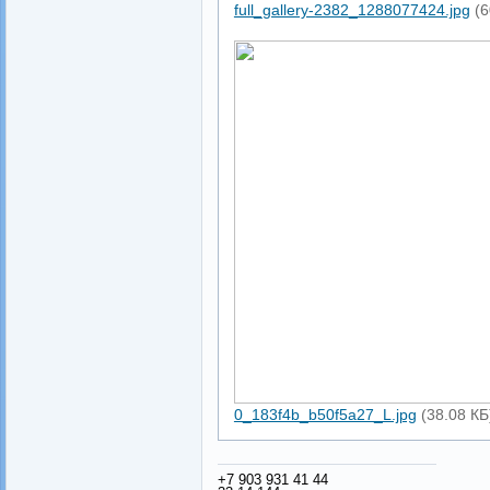
full_gallery-2382_1288077424.jpg
(6
0_183f4b_b50f5a27_L.jpg
(38.08 КБ
+7 903 931 41 44