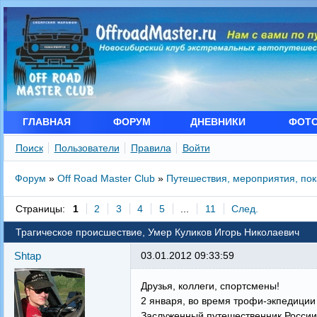
ГЛАВНАЯ
ФОРУМ
ДНЕВНИКИ
ФОТ
Поиск
Пользователи
Правила
Войти
Форум
»
Off Road Master Club
»
Путешествия, мероприятия, по
Страницы:
1
2
3
4
5
...
11
След.
Трагическое происшествие, Умер Куликов Игорь Николаевич
Shtap
03.01.2012 09:33:59
Друзья, коллеги, спортсмены!
2 января, во время трофи-экпедиции
Заслуженный путешественник России,