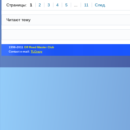
Страницы:
1
2
3
4
5
...
11
След.
Читают тему
1998-2011
Off Road Master Club
Contact e-mail:
TLCrazy