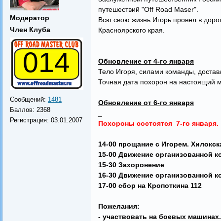
путешествий "Off Road Maser".
Модератор
Всю свою жизнь Игорь провел в дорог
Член Клуба
Красноярского края.
014
Обновление от 4-го января
Тело Игоря, силами команды, достав
Точная дата похорон на настоящий м
Сообщений:
1481
Обновление от 6-го января
Баллов:
2368
_
Регистрация:
03.01.2007
Похороны состоятся 7-го января.
14-00 прощание с Игорем. Хилокска
15-00 Движение организованной к
15-30 Захоронение
16-30 Движение организованной к
17-00 сбор на Кропоткина 112
Пожелания:
- участвовать на боевых машинах.