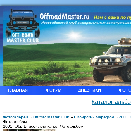
ГЛАВНАЯ
ФОРУМ
ДНЕВНИКИ
ФОТ
Каталог альб
Фотогалереи
»
Offroadmaster Club
»
Сибирский марафон
»
2001.
Фотоальбом
2001. Обь-Енисейский канал Фотоальбом