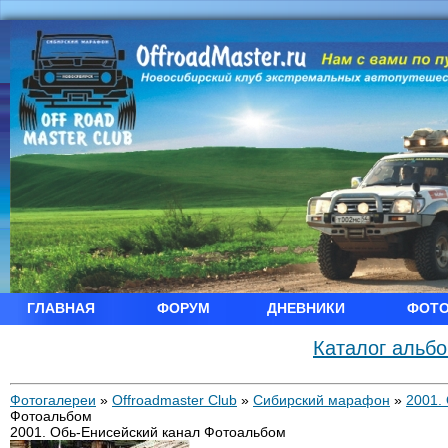
ГЛАВНАЯ
ФОРУМ
ДНЕВНИКИ
ФОТ
Каталог альб
Фотогалереи
»
Offroadmaster Club
»
Сибирский марафон
»
2001.
Фотоальбом
2001. Обь-Енисейский канал Фотоальбом