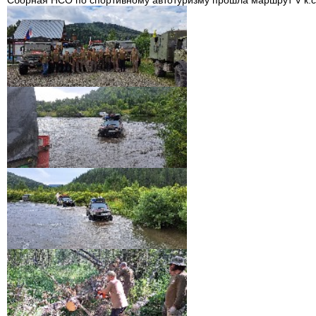
Сборная НСО по спортивному автотуризму прошла маршрут V к.с.