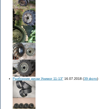
Разборние диски Унимог 11-13"
16.07.2018
(
39 фото
)