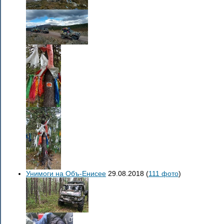
Унимоги на Объ-Енисее
29.08.2018
(
111 фото
)