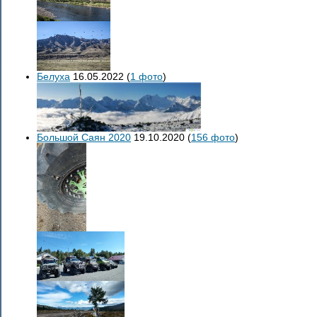
Белуха
16.05.2022
(
1 фото
)
Большой Саян 2020
19.10.2020
(
156 фото
)