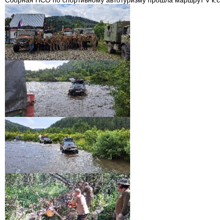
Сборная НСО по спортивному автотуризму прошла маршрут V к.с.