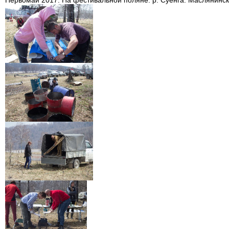
Первомай 2017. На фестивальной поляне. р. Суенга. Маслянинск