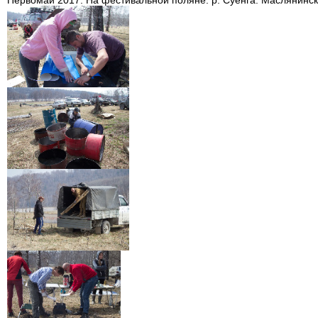
Первомай 2017. На фестивальной поляне. р. Суенга. Маслянинск