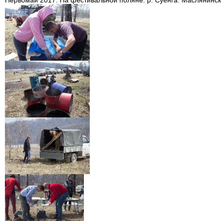
Первомай 2017. На фестивальной поляне. р. Суенга. Маслянинск