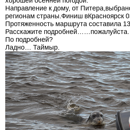
хорошей осенней погодой.
Направление к дому, от Питера,выбра
регионам страны.Финиш вКрасноярск 0
Протяженность маршрута составила 13
Расскажите подробней……пожалуйста.
По подробней?
Ладно… Таймыр.