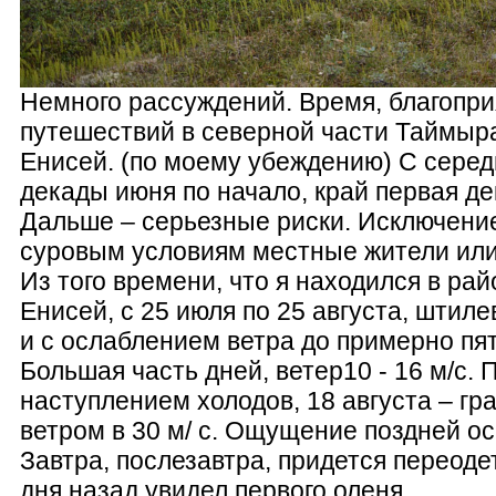
Немного рассуждений. Время, благопри
путешествий в северной части Таймыра
Енисей. (по моему убеждению) С сере
декады июня по начало, край первая де
Дальше – серьезные риски. Исключени
суровым условиям местные жители или
Из того времени, что я находился в рай
Енисей, с 25 июля по 25 августа, штил
и с ослаблением ветра до примерно пят
Большая часть дней, ветер10 - 16 м/с. 
наступлением холодов, 18 августа – гр
ветром в 30 м/ с. Ощущение поздней ос
Завтра, послезавтра, придется переодет
дня назад увидел первого оленя.