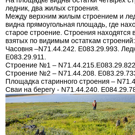
ледник, два жилых строения.
Между верхним жилым строением и ле
видна прямоугольная площадь, где нах
старое строение. Строения находятся в
взятых по видимым остаткам строений
Часовня –N71.44.242. E083.29.993. Лед
E083.29.911.
Строение №1 – N71.44.215.E083.29.822
Строение №2 – N71.44.208. E083.29.73
Площадка старинного строения – N71.4
Сваи на берегу - N71.44.240. E084.29