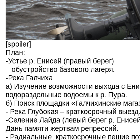
[spoiler]
План:
-Устье р. Енисей (правый берег)
– обустройство базового лагеря.
-Река Галчиха.
а) Изучение возможности выхода с Енис
водораздельные водоемы к р. Пура.
б) Поиск площадки «Галчихинские маг
- Река Глубокая – краткосрочный выезд
-Селение Лайда (левый берег р. Енисей
Дань памяти жертвам репрессий.
- Радиальные, краткосрочные пешие по