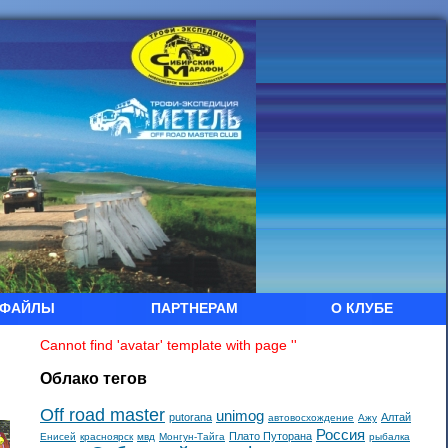
ФАЙЛЫ
ПАРТНЕРАМ
О КЛУБЕ
Cannot find 'avatar' template with page ''
Облако тегов
Off road master
unimog
putorana
Алтай
автовосхождение
Ажу
Россия
Плато Путорана
Енисей
красноярск
мвд
Монгун-Тайга
рыбалка