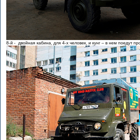
8-й - двойная кабина, для 4-х человек, и кунг – в нем поедут 