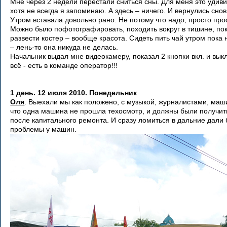
Мне через 2 недели перестали сниться сны. Для меня это удиви
хотя не всегда я запоминаю. А здесь – ничего. И вернулись сн
Утром вставала довольно рано. Не потому что надо, просто про
Можно было пофотографировать, походить вокруг в тишине, пок
развести костер – вообще красота. Сидеть пить чай утром пока
– лень-то она никуда не делась.
Начальник выдал мне видеокамеру, показал 2 кнопки вкл. и выкл.
всё - есть в команде оператор!!!
1 день. 12 июля 2010. Понедельник
Оля
. Выехали мы как положено, с музыкой, журналистами, маш
что одна машина не прошла техосмотр, и должны были получить
после капитального ремонта. И сразу ломиться в дальние дал
проблемы у машин.