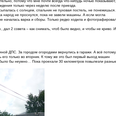
тельно, потому что мне почти всегда что-нибудь ночью показывают,
овидения только через неделю после приезда.
сыпалась с солнцем, спальник не пуховая постель, не понежишься.
а народ не проснулся, пока не завели машины. А если могла
 не началась варка и сборы. Только редко ходила и фотографирова
, дал 2 совета – как снимать, чтоб было видно, и чтобы не криво. 
иной ДПС. За городом огородами вернулись в гаражи. А всё потому
 его только во вторник. К тому же это был первый выход машин
и было бы неумно… Пока проехали 30 километров повылезли разны