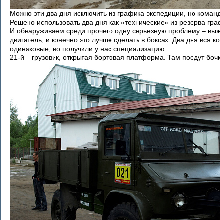
Можно эти два дня исключить из графика экспедиции, но кома
Решено использовать два дня как «технические» из резерва гр
И обнаруживаем среди прочего одну серьезную проблему – выж
двигатель, и конечно это лучше сделать в боксах. Два дня вся 
одинаковые, но получили у нас специализацию.
21-й – грузовик, открытая бортовая платформа. Там поедут боч