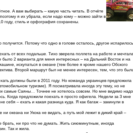
тное. А вам выбирать – какую часть читать. В отчёте
поэтому я их убрала, если надо кому – можно зайти в
10 году, стиль и орфография сохранены.
 получится. Потому что одно в голове осталось, другое испарилось
уехать от всех подальше. Тихо зверела поллета на работе и мечтал
ее было 2 варианта для меня интересных – на Дальний Восток и на
машине, искупаться в океане (тем более я кроме нашего Обского
ктива. Второй маршрут был не менее интересен, тем, что это был
хать должны были в 2011 году. Но команда украинцев предложила
автомобильном туризме). Я посматривала иногда эту тему, но не
 эти самые Саяны… Точнее не хотелось совсем. Но мне видимо над
сь. Когда предложили поехать я просто офигела. Недели за 3 мне
 себя – ехать и какая разница куда. Я как багаж – закинули в
е ни океана ни Укока не видать, а путь мой лежит в дикий край –
е брать, ни про что не думать. Жить сиюминутным, иногда
ин. Так и жила.