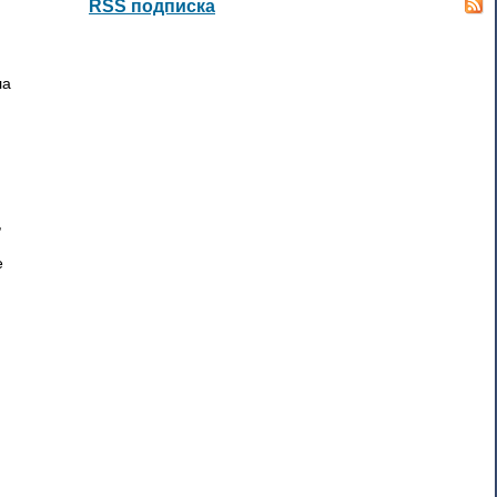
RSS подписка
ла
И
,
е