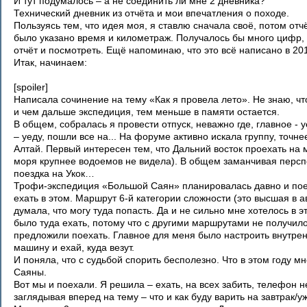
И тут подумалось – а не соединить ли мне 2 дневника?
Технический дневник из отчёта и мои впечатления о походе.
Пользуясь тем, что идея моя, я ставлю сначала своё, потом отчё
было указано время и километраж. Получалось бы много цифр, 
отчёт и посмотреть. Ещё напоминаю, что это всё написано в 20
Итак, начинаем:
[spoiler]
Написала сочинение на тему «Как я провела лето». Не знаю, что
и чем дальше экспедиция, тем меньше в памяти остается.
В общем, собралась я провести отпуск, неважно где, главное - 
– уеду, пошли все на... На форуме активно искала группу, точн
Алтай. Первый интересен тем, что Дальний восток проехать на 
моря крупнее водоемов не видела). В общем заманчивая перспе
поездка на Укок…
Трофи-экспедиция «Большой Саян» планировалась давно и пое
ехать в этом. Маршрут 6-й категории сложности (это высшая в 
думала, что могу туда попасть. Да и не сильно мне хотелось в
было туда ехать, потому что с другими маршрутами не получило
предложили поехать. Главное для меня было настроить внутренне
машину и ехай, куда везут.
И поняла, что с судьбой спорить бесполезно. Что в этом году мн
Саяны.
Вот мы и поехали. Я решила – ехать, на всех забить, телефон н
заглядывая вперед на тему – что и как буду варить на завтрак/уж