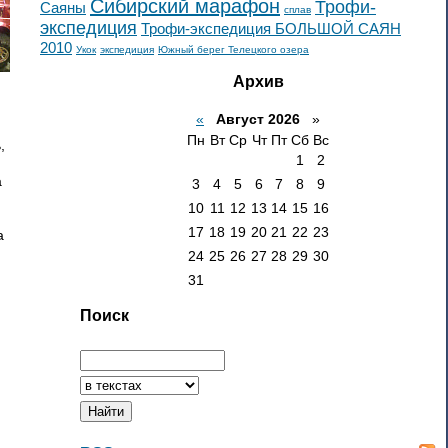
Сибирский марафон
Трофи-
Саяны
сплав
экспедиция
Трофи-экспедиция БОЛЬШОЙ САЯН
2010
Укок
экспедиция
Южный берег Телецкого озера
Архив
«
Август 2026
»
Пн
Вт
Ср
Чт
Пт
Сб
Вс
,
1
2
а
3
4
5
6
7
8
9
10
11
12
13
14
15
16
17
18
19
20
21
22
23
а
24
25
26
27
28
29
30
31
о
Поиск