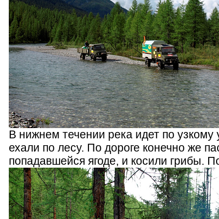
В нижнем течении река идет по узкому
ехали по лесу. По дороге конечно же па
попадавшейся ягоде, и косили грибы. П