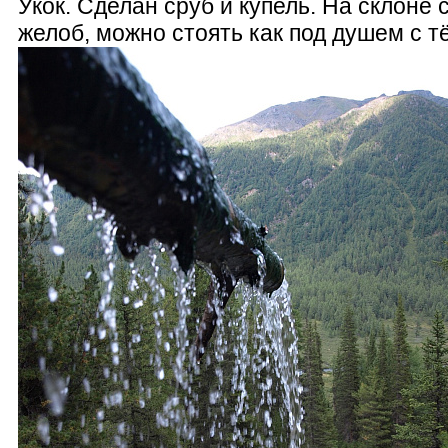
Укок. Сделан сруб и купель. На склоне 
желоб, можно стоять как под душем с т