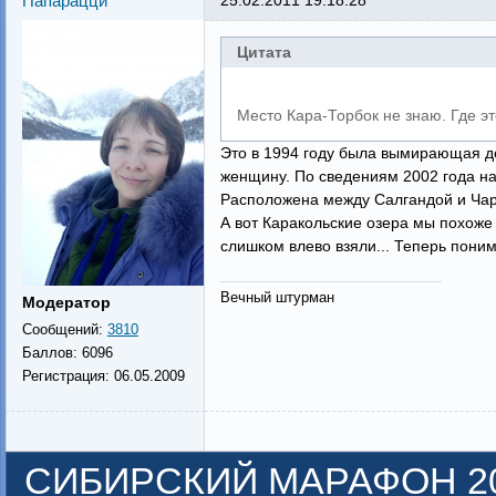
Папарацци
25.02.2011 19:18:28
Цитата
Место Кара-Торбок не знаю. Где э
Это в 1994 году была вымирающая де
женщину. По сведениям 2002 года нап
Расположена между Салгандой и Чарб
А вот Каракольские озера мы похоже п
слишком влево взяли... Теперь поним
Вечный штурман
Модератор
Сообщений:
3810
Баллов:
6096
Регистрация:
06.05.2009
СИБИРСКИЙ МАРАФОН 2011