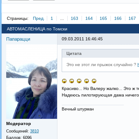
Страницы:
Пред.
1
...
163
164
165
166
167
АВТОМАСЛЕНИЦА по Томски
Папарацци
09.03.2011 16:46:45
Цитата
Это не этот ли прыжок случайно ?
Красиво... Но Валеру жалко... Это ж 
Надеюсь пилотирующая дама ничего 
Вечный штурман
Модератор
Сообщений:
3810
Баллов:
6096