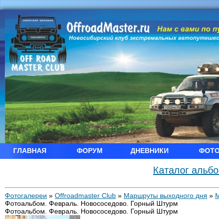
ГЛАВНАЯ
ФОРУМ
ДНЕВНИКИ
ФОТ
Каталог альб
Фотогалереи
»
Offroadmaster Club
»
Маршруты выходного дня
»
Фотоальбом. Февраль. Новососедово. Горный Штурм
Фотоальбом. Февраль. Новососедово. Горный Штурм