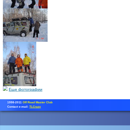
Еще фотографии
1998-2011
Off Road Master Club
Contact e-mail:
TLCrazy