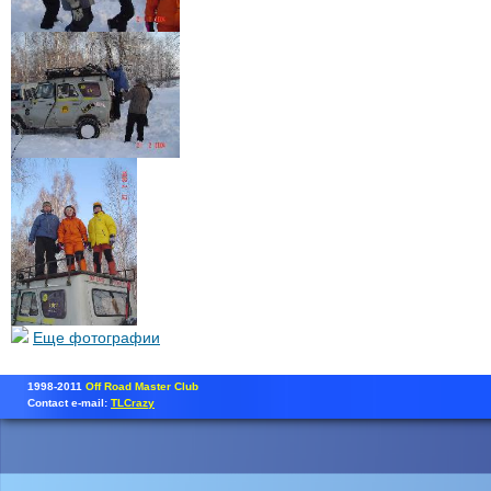
Еще фотографии
1998-2011
Off Road Master Club
Contact e-mail:
TLCrazy