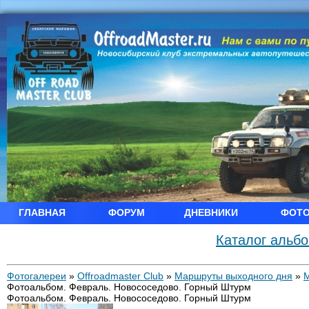
ГЛАВНАЯ
ФОРУМ
ДНЕВНИКИ
ФОТ
Каталог альб
Фотогалереи
»
Offroadmaster Club
»
Маршруты выходного дня
»
Фотоальбом. Февраль. Новососедово. Горный Штурм
Фотоальбом. Февраль. Новососедово. Горный Штурм