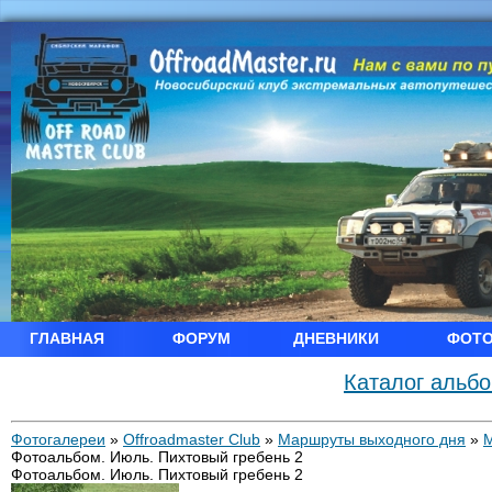
ГЛАВНАЯ
ФОРУМ
ДНЕВНИКИ
ФОТ
Каталог альб
Фотогалереи
»
Offroadmaster Club
»
Маршруты выходного дня
»
Фотоальбом. Июль. Пихтовый гребень 2
Фотоальбом. Июль. Пихтовый гребень 2