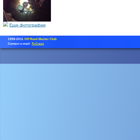
Еще фотографии
1998-2011
Off Road Master Club
Contact e-mail:
TLCrazy