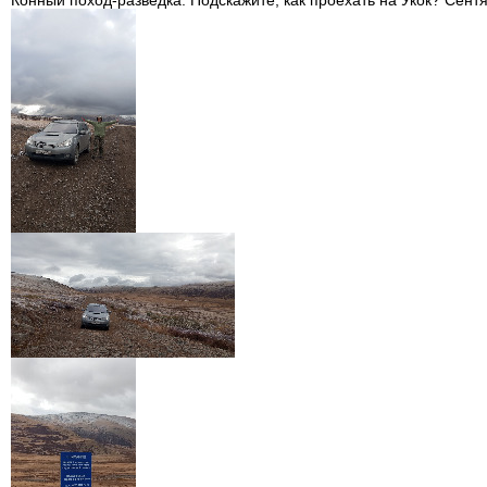
Конный поход-разведка. Подскажите, как проехать на Укок? Сент