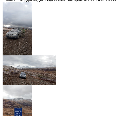
Конный поход-разведка. Подскажите, как проехать на Укок? Сент