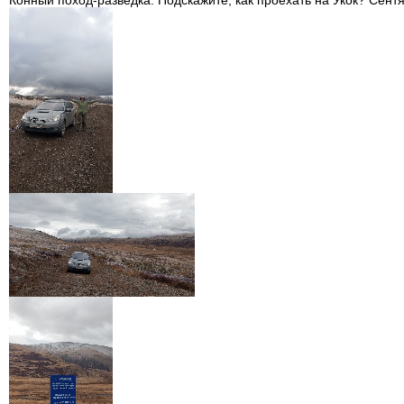
Конный поход-разведка. Подскажите, как проехать на Укок? Сент