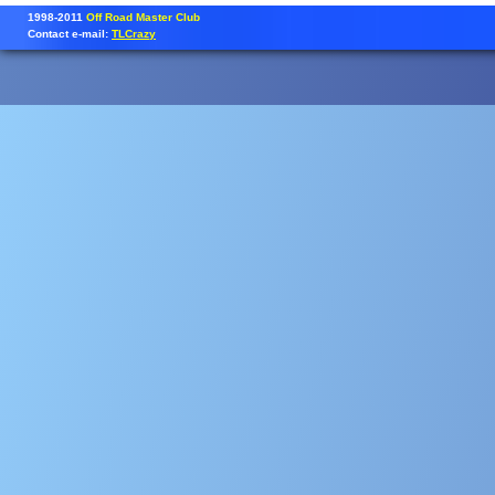
1998-2011
Off Road Master Club
Contact e-mail:
TLCrazy