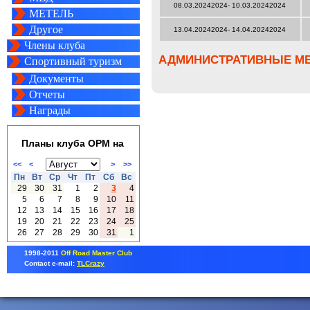
08.03.20242024- 10.03.20242024
МЕТЕЛЬ
Другое
13.04.20242024- 14.04.20242024
Члены клуба
АДМИНИСТРАТИВНЫЕ М
Спортивный туризм
Документы
Отчеты
Награды
Планы клуба ОРМ на
<<
<
>
>>
Пн
Вт
Ср
Чт
Пт
Сб
Вс
29
30
31
1
2
3
4
5
6
7
8
9
10
11
12
13
14
15
16
17
18
19
20
21
22
23
24
25
26
27
28
29
30
31
1
1998-2011
Off Road Master Club
Contact e-mail:
TLCrazy