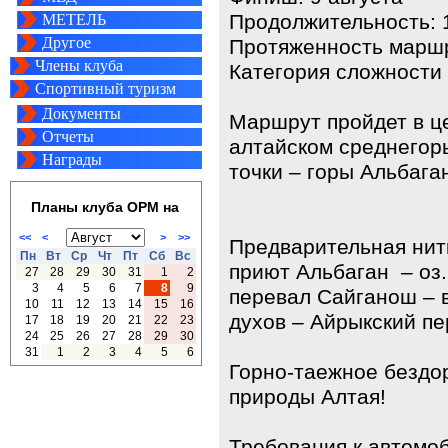
Продолжительность: 
МЕТЕЛЬ
Другое
Протяженность маршр
Члены клуба
Категория сложности 
Спортивный туризм
Документы
Маршрут пройдет в це
Отчеты
алтайском среднегор
Награды
точки – горы Альбаг
Планы клуба ОРМ на
<<
<
>
>>
Предварительная нит
Пн
Вт
Ср
Чт
Пт
Сб
Вс
приют Альбаган – оз.
27
28
29
30
31
1
2
3
4
5
6
7
8
9
перевал Сайганош – в
10
11
12
13
14
15
16
духов – Айрыкский пе
17
18
19
20
21
22
23
24
25
26
27
28
29
30
31
1
2
3
4
5
6
Горно-таежное бездор
природы Алтая!
Требования к автомо