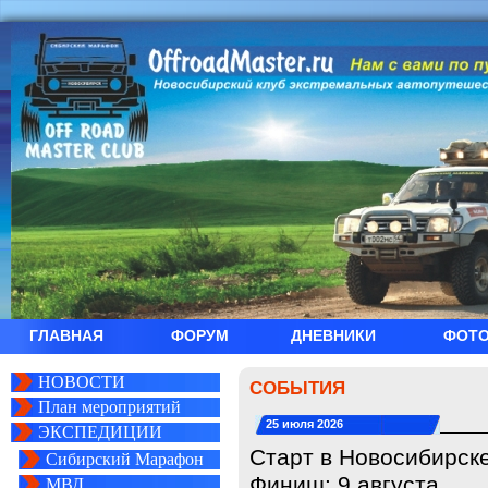
ГЛАВНАЯ
ФОРУМ
ДНЕВНИКИ
ФОТ
НОВОСТИ
СОБЫТИЯ
План мероприятий
25 июля 2026
ЭКСПЕДИЦИИ
Старт в Новосибирске
Сибирский Марафон
Финиш: 9 августа
МВД