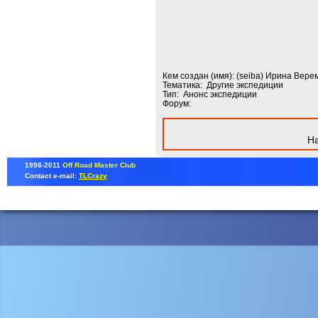
Кем создан (имя): (seiba) Ирина Вере
Тематика: Другие экспедиции
Тип: Анонс экспедиции
Форум:
На
1998-2011
Off Road Master Club
Contact e-mail:
TLCrazy