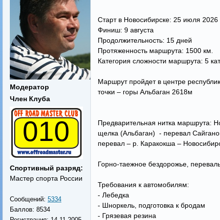
Старт в Новосибирске: 25 июля 2026 
Финиш: 9 августа
Продолжительность: 15 дней
Протяженность маршрута: 1500 км.
Категория сложности маршрута: 5 ка
Маршрут пройдет в центре республик
Модератор
точки – горы Альбаган 2618м
Член Клуба
010
Предварительная нитка маршрута: Но
щелка (Альбаган) - перевал Сайганош
перевал – р. Каракокша – Новосибирс
Горно-таежное бездорожье, перевалы
Спортивный разряд:
Мастер спорта России
Требования к автомобилям:
- Лебедка
Сообщений:
5334
- Шноркель, подготовка к бродам
Баллов:
8534
- Грязевая резина
Регистрация:
14.11.2005