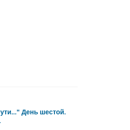
ти..." День шестой.
.