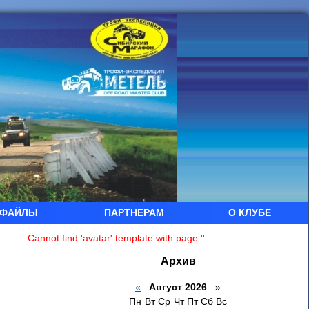
ФАЙЛЫ
ПАРТНЕРАМ
О КЛУБЕ
Cannot find 'avatar' template with page ''
Архив
«
Август 2026
»
Пн
Вт
Ср
Чт
Пт
Сб
Вс