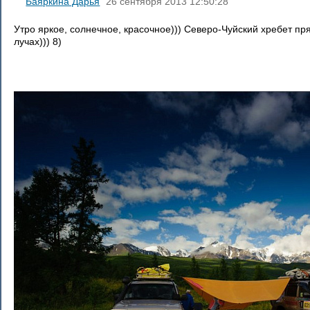
Баяркина Дарья
26 сентября 2013 12:50:28
Утро яркое, солнечное, красочное))) Северо-Чуйский хребет пр
лучах))) 8)