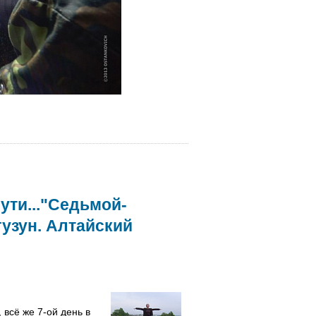
ути..."Седьмой-
гузун. Алтайский
 всё же 7-ой день в