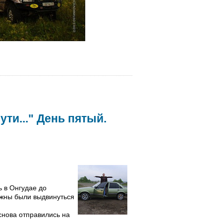
ти..." День пятый.
ь в Онгудае до
лжны были выдвинуться
снова отправились на