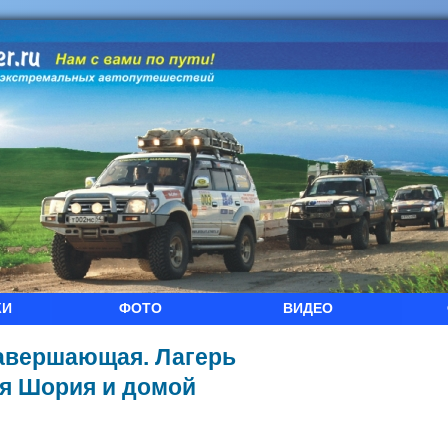
КИ
ФОТО
ВИДЕО
завершающая. Лагерь
ая Шория и домой