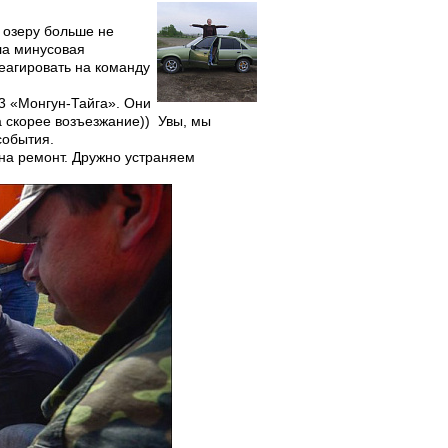
о озеру больше не
ла минусовая
еагировать на команду
3 «Монгун-Тайга». Они
а скорее возъезжание)) Увы, мы
события.
на ремонт. Дружно устраняем