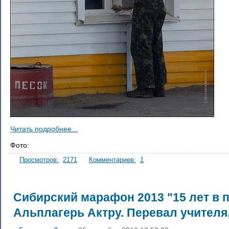
Читать подробнее...
Фото:
Просмотров:
2171
Комментариев:
1
Сибирский марафон 2013 "15 лет в пу
Альплагерь Актру. Перевал учителя