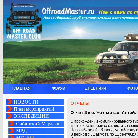
ГЛАВНАЯ
ФОРУМ
ДНЕВНИКИ
ФОТО
НОВОСТИ
ОТЧЁТЫ
План мероприятий
Отчет 3 к.с. Чокпартас. Алтай.
ЭКСПЕДИЦИИ
О прохождении комбинированного тур
Сибирский Марафон
третьей категории сложности соверш
Новосибирской области, Алтайскому к
МВД
В период с 31 августа по 11 сентября 
МЕТЕЛЬ