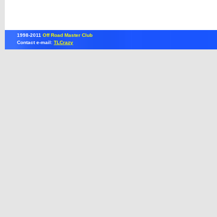
1998-2011
Off Road Master Club
Contact e-mail:
TLCrazy