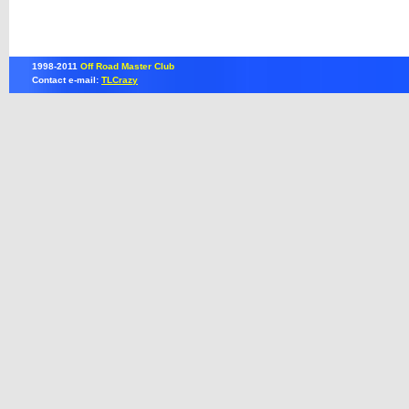
1998-2011
Off Road Master Club
Contact e-mail:
TLCrazy