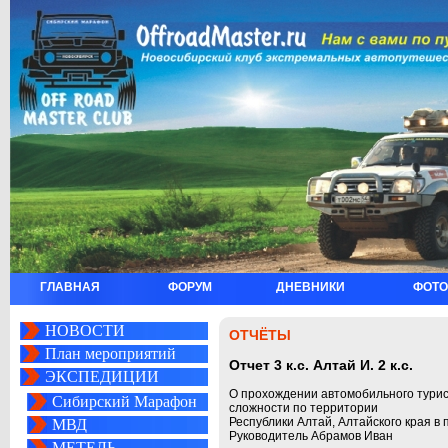
ГЛАВНАЯ
ФОРУМ
ДНЕВНИКИ
ФОТО
НОВОСТИ
ОТЧЁТЫ
План мероприятий
Отчет 3 к.с. Алтай И. 2 к.с.
ЭКСПЕДИЦИИ
О прохождении автомобильного турис
Сибирский Марафон
сложности по территории
Республики Алтай, Алтайского края в 
МВД
Руководитель Абрамов Иван
МЕТЕЛЬ