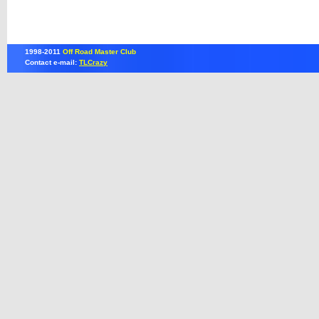
1998-2011
Off Road Master Club
Contact e-mail:
TLCrazy