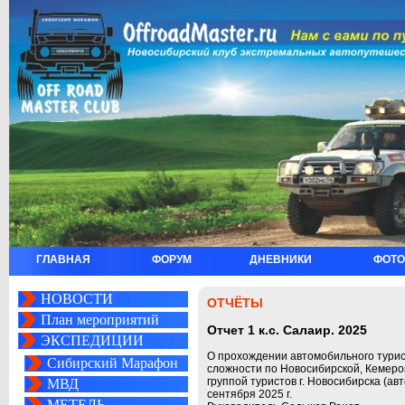
ГЛАВНАЯ
ФОРУМ
ДНЕВНИКИ
ФОТО
НОВОСТИ
ОТЧЁТЫ
План мероприятий
Отчет 1 к.с. Салаир. 2025
ЭКСПЕДИЦИИ
О прохождении автомобильного турис
Сибирский Марафон
сложности по Новосибирской, Кемеро
группой туристов г. Новосибирска (ав
МВД
сентября 2025 г.
МЕТЕЛЬ