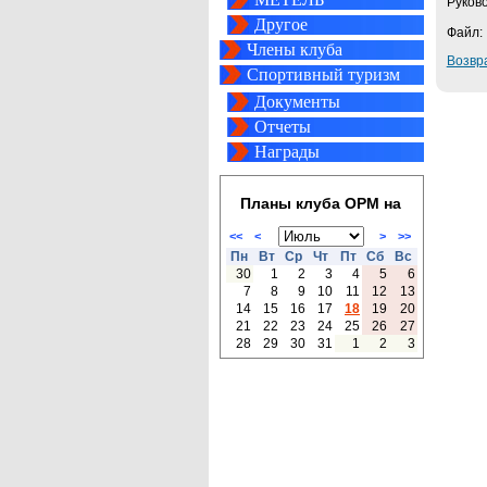
Руков
Другое
Файл
Члены клуба
Возвра
Спортивный туризм
Документы
Отчеты
Награды
Планы клуба ОРМ на
<<
<
>
>>
Пн
Вт
Ср
Чт
Пт
Сб
Вс
30
1
2
3
4
5
6
7
8
9
10
11
12
13
14
15
16
17
18
19
20
21
22
23
24
25
26
27
28
29
30
31
1
2
3