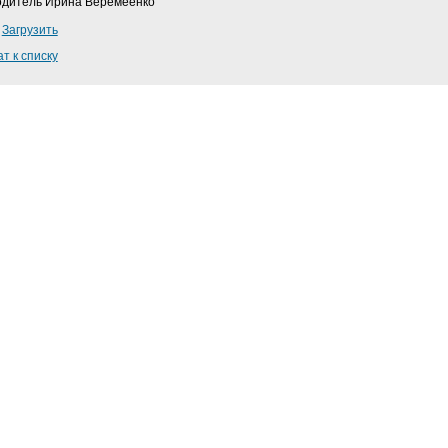
одитель Ирина Веремеенко
:
Загрузить
т к списку