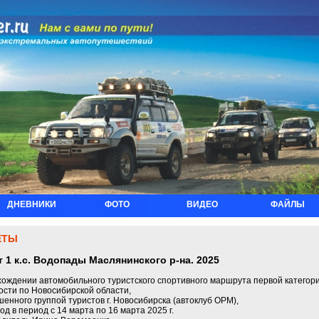
ДНЕВНИКИ
ФОТО
ВИДЕО
ФАЙЛЫ
ЁТЫ
т 1 к.с. Водопады Маслянинского р-на. 2025
хождении автомобильного туристского спортивного маршрута первой категор
ости по Новосибирской области,
енного группой туристов г. Новосибирска (автоклуб ОРМ),
од в период с 14 марта по 16 марта 2025 г.