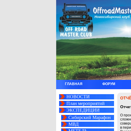
ГЛАВНАЯ
ФОРУМ
НОВОСТИ
ОТЧ
План мероприятий
Отче
ЭКСПЕДИЦИИ
О про
Сибирский Марафон
сложн
соверш
МВД
в пери
МЕТЕЛЬ