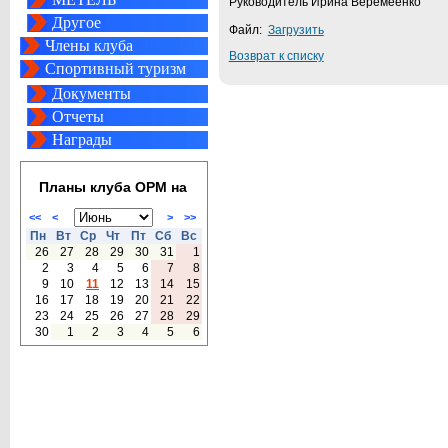
Руководитель Ирина Веремеенко
Другое
Файл:
Загрузить
Члены клуба
Возврат к списку
Спортивный туризм
Документы
Отчеты
Награды
Планы клуба ОРМ на
<<
<
>
>>
Пн
Вт
Ср
Чт
Пт
Сб
Вс
26
27
28
29
30
31
1
2
3
4
5
6
7
8
9
10
11
12
13
14
15
16
17
18
19
20
21
22
23
24
25
26
27
28
29
30
1
2
3
4
5
6