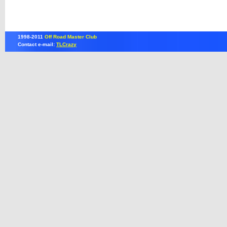
1998-2011
Off Road Master Club
Contact e-mail:
TLCrazy