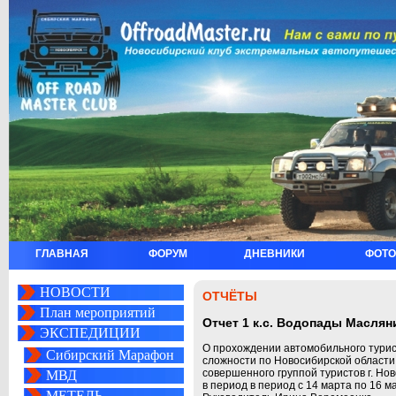
ГЛАВНАЯ
ФОРУМ
ДНЕВНИКИ
ФОТО
НОВОСТИ
ОТЧЁТЫ
План мероприятий
Отчет 1 к.с. Водопады Масляни
ЭКСПЕДИЦИИ
О прохождении автомобильного турис
Сибирский Марафон
сложности по Новосибирской области
совершенного группой туристов г. Но
МВД
в период в период с 14 марта по 16 ма
МЕТЕЛЬ