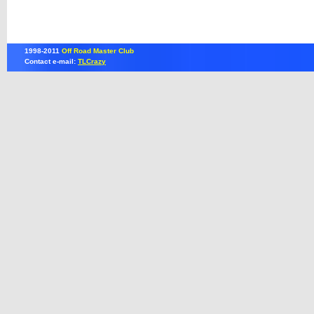
1998-2011
Off Road Master Club
Contact e-mail:
TLCrazy