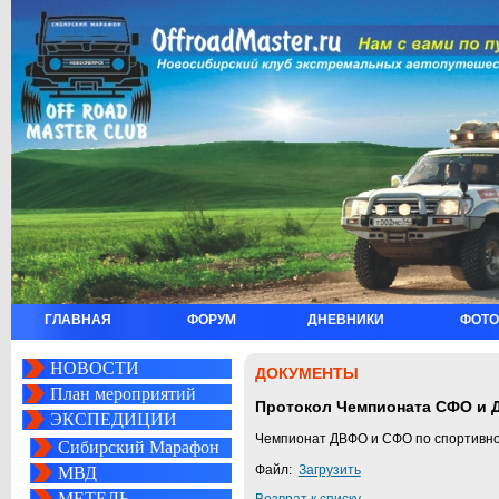
ГЛАВНАЯ
ФОРУМ
ДНЕВНИКИ
ФОТО
НОВОСТИ
ДОКУМЕНТЫ
План мероприятий
Протокол Чемпионата СФО и 
ЭКСПЕДИЦИИ
Чемпионат ДВФО и СФО по спортивному 
Сибирский Марафон
Файл:
Загрузить
МВД
МЕТЕЛЬ