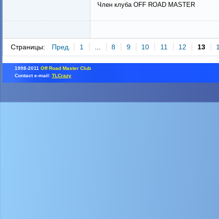
Член клуба OFF ROAD MASTER
Страницы:
Пред.
1
...
8
9
10
11
12
13
1998-2011
Off Road Master Club
Contact e-mail:
TLCrazy