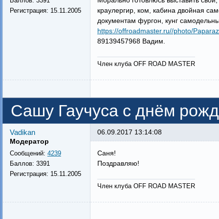
Морально готовлюсь выставить свой, 
Баллов:
3391
краулергир, ком, кабина двойная само
Регистрация:
15.11.2005
документам фургон, кунг самодельны
https://offroadmaster.ru//photo/Paparaz
89139457968 Вадим.
Член клуба OFF ROAD MASTER
Сашу Гаучуса с днём рожд
Vadikan
06.09.2017 13:14:08
Модератор
Саня!
Сообщений:
4239
Поздравляю!
Баллов:
3391
Регистрация:
15.11.2005
Член клуба OFF ROAD MASTER