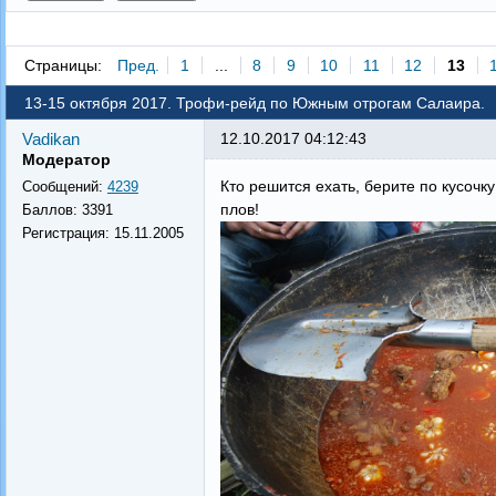
Страницы:
Пред.
1
...
8
9
10
11
12
13
13-15 октября 2017. Трофи-рейд по Южным отрогам Салаира.
Vadikan
12.10.2017 04:12:43
Модератор
Кто решится ехать, берите по кусоч
Сообщений:
4239
плов!
Баллов:
3391
Регистрация:
15.11.2005