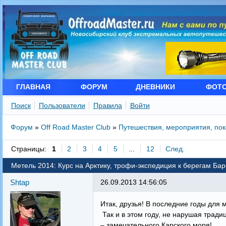
ГЛАВНАЯ
ФОРУМ
ДНЕВНИКИ
ФОТ
Поиск
Пользователи
Правила
Войти
Форум
»
Off Road Master Club
»
Путешествия, мероприятия, по
Страницы:
1
2
3
4
5
...
12
След.
Метель 2014: Курс на Арктику, трофи-экспедиция к берегам Ба
Shtap
26.09.2013 14:56:05
Итак, друзья! В последние годы для 
Так и в этом году, не нарушая трад
– замечательного Карского моря!