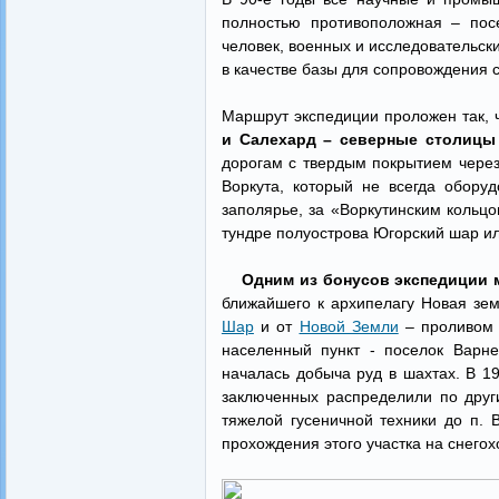
полностью противоположная – пос
человек, военных и исследовательски
в качестве базы для сопровождения 
Маршрут экспедиции проложен так, ч
и Салехард – северные столицы
дорогам с твердым покрытием через
Воркута, который не всегда обору
заполярье, за «Воркутинским кольц
тундре полуострова Югорский шар ил
Одним из бонусов экспедиции м
ближайшего к архипелагу Новая зе
Шар
и от
Новой Земли
– проливо
населенный пункт - поселок Варн
началась добыча руд в шахтах. В 19
заключенных распределили по друг
тяжелой гусеничной техники до п. 
прохождения этого участка на снегох