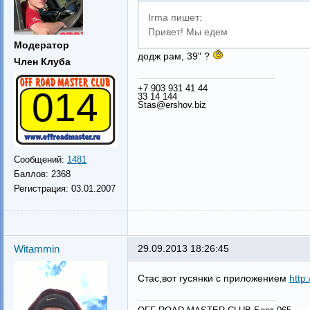
Irma пишет:
Привет! Мы едем
Модератор
додж рам, 39" ?
Член Клуба
+7 903 931 41 44
014
33 14 144
Stas@ershov.biz
Сообщений:
1481
Баллов:
2368
Регистрация:
03.01.2007
Witammin
29.09.2013 18:26:45
Стас,вот гусянки с приложением
http