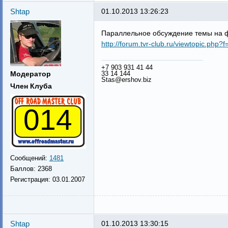
Shtap
01.10.2013 13:26:23
Параллельное обсуждение темы на ф
http://forum.tvr-club.ru/viewtopic.p
+7 903 931 41 44
33 14 144
Модератор
Stas@ershov.biz
Член Клуба
014
Сообщений:
1481
Баллов:
2368
Регистрация:
03.01.2007
Shtap
01.10.2013 13:30:15