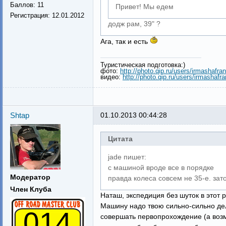
Баллов:
11
Привет! Мы едем
Регистрация:
12.01.2012
додж рам, 39" ?
Ага, так и есть
Туристическая подготовка:)
фото:
http://photo.qip.ru/users/irmashafran
видео:
http://photo.qip.ru/users/irmashafra
Shtap
01.10.2013 00:44:28
Цитата
jade пишет:
с машиной вроде все в порядке
Модератор
правда колеса совсем не 35-е. зат
Член Клуба
Наташ, экспедиция без шуток в этот р
Машину надо твою сильно-сильно дела
014
совершать первопрохождение (а возм