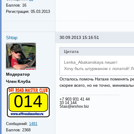
Баллов:
16
Регистрация:
05.03.2013
Shtap
30.09.2013 15:16:51
Цитата
Lenka_Abakanskaya пишет:
Хочу быть штурманом с лопатой! Л
Модератор
Осталось помочь Натахе поменять р
Член Клуба
скорее всего, но не точно, минималь
014
+7 903 931 41 44
33 14 144
Stas@ershov.biz
Сообщений:
1481
Баллов:
2368