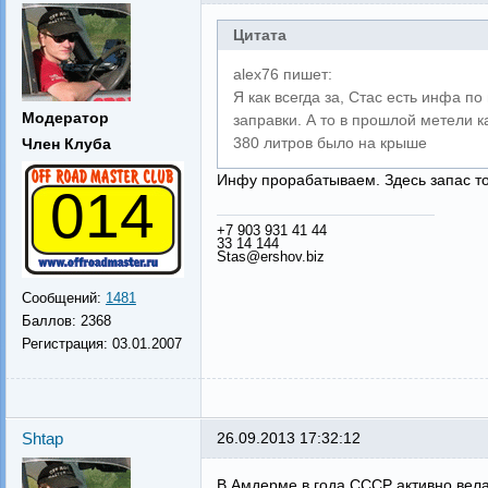
Цитата
alex76 пишет:
Я как всегда за, Стас есть инфа п
Модератор
заправки. А то в прошлой метели к
380 литров было на крыше
Член Клуба
Инфу прорабатываем. Здесь запас то
014
+7 903 931 41 44
33 14 144
Stas@ershov.biz
Сообщений:
1481
Баллов:
2368
Регистрация:
03.01.2007
Shtap
26.09.2013 17:32:12
В Амдерме в года СССР активно вела