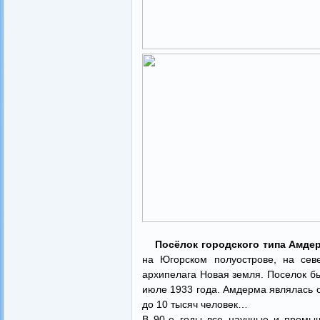
Посёлок городского типа Амде
на Югорском полуострове, на севе
архипелага Новая земля. Поселок бы
июле 1933 года. Амдерма являлась о
до 10 тысяч человек…
В 90-е годы все научные и промы