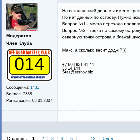
На сегодняшний день мы имеем треки
Но нет данных по острову. Нужно иска
Вопрос №1 - место перехода пролива
Вопрос №2 - треки по самому остров
Модератор
северную точку острова и блажайшую
Член Клуба
Макс, а сколько весит додж ? ))
014
+7 903 931 41 44
33 14 144
Stas@ershov.biz
Сообщений:
1481
Баллов:
2368
Регистрация:
03.01.2007
Страницы:
1
2
3
4
5
...
12
След.