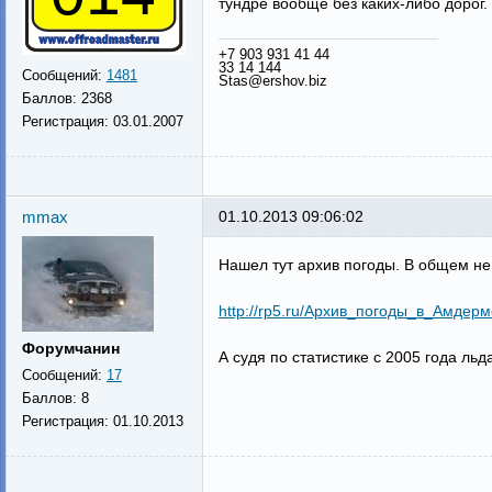
тундре вообще без каких-либо дорог
+7 903 931 41 44
33 14 144
Сообщений:
1481
Stas@ershov.biz
Баллов:
2368
Регистрация:
03.01.2007
mmax
01.10.2013 09:06:02
Нашел тут архив погоды. В общем не
http://rp5.ru/Архив_погоды_в_Амдерм
Форумчанин
А судя по статистике с 2005 года льд
Сообщений:
17
Баллов:
8
Регистрация:
01.10.2013