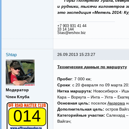
Горы Полярного Урала, север
и рудники, тысячи километров з
это экспедиция «Метель 2014: Ку
+7 903 931 41 44
33 14 144
Stas@ershov.biz
Shtap
26.09.2013 15:23:27
Технические данные по маршруту
Пробег
: 7 000 км;
Сроки
: с 20 февраля по 09 марта 20
Модератор
Нитка маршрута:
Новосибирск - Иши
Член Клуба
Кара – Воркута – Инта – Ухта – Екат
Основная цель:
поселок
Амдерма
н
014
Дополнительная цель:
остров Вайг
Категорийные участки:
Салехард – 
Вайгач;