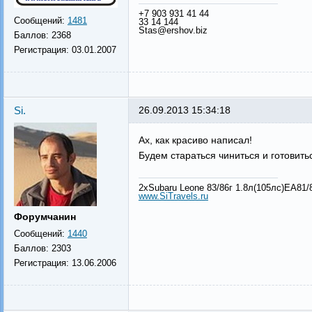
+7 903 931 41 44
Сообщений:
1481
33 14 144
Stas@ershov.biz
Баллов:
2368
Регистрация:
03.01.2007
Si.
26.09.2013 15:34:18
Ах, как красиво написал!
Будем стараться чиниться и готовит
2xSubaru Leone 83/86г 1.8л(105лс)ЕА81
www.SiTravels.ru
Форумчанин
Сообщений:
1440
Баллов:
2303
Регистрация:
13.06.2006