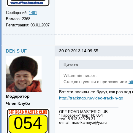
Сообщений:
1481
Баллов:
2368
Регистрация:
03.01.2007
DENIS UF
30.09.2013 14:09:55
Цитата
Witammin пишет:
Стас,вот гусянки с приложением
ht
Вот эти посильнее будут, как раз по
Модератор
http://trackngo.ru/video-track-n-go
Член Клуба
OFF ROAD MASTER CLUB
"Паровозик" борт № 054
054
тел. 8-913-829-29-31
e-mail: mas-kameya@ya.ru