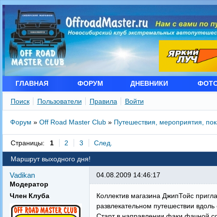
ГЛАВНАЯ
ФОРУМ
ДНЕВНИКИ
ФОТ
Поиск
Пользователи
Правила
Войти
Форум
»
Off Road Master Club
»
Путешествия, мероприятия, по
Страницы:
1
2
3
След.
Маршрут выходного дня!
Vadikan
04.08.2009 14:46:17
Модератор
Член Клуба
Коллектив магазина ДжипТойс пригла
развлекательном путешествии вдоль
Старт в направлении факи фачной сос