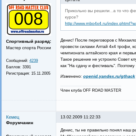
Прикольно вы решили...а то что ф
008
курсе?
http://www.mbo4x4.ru/index.phtml
Денис! После переговоров с Михаило
Спортивный разряд:
провести силами Алтай 4х4 трофи, к
Мастер спорта России
чемпионата алтайского края и первы
Такое решение не устроило Совет кл
Сообщений:
4239
как "На сдачу и фестиваль". Поэтом
Баллов:
3391
Регистрация:
15.11.2005
Изменено:
openid.yandex.ru/gthack
Член клуба OFF ROAD MASTER
Кемец
13.02.2009 11:22:33
Форумчанин
Денис, ты не правильно понял наш р