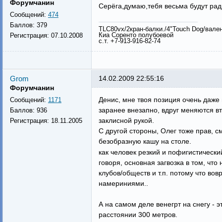
Форумчанин
Серёга,думаю,тебя весьма будут рады
Сообщений:
474
Баллов:
379
TLC80vx/2кран-балки./4"Touch Dog/вале
Киа Соренто полубоевой
Регистрация:
07.10.2008
с.т. +7-913-916-82-74
Grom
14.02.2009 22:55:16
Форумчанин
Денис, мне твоя позиция очень даже
Сообщений:
1171
заранее внезапно, вдруг меняются в
Баллов:
936
заклисной рукой.
Регистрация:
18.11.2005
С другой стороны, Олег тоже прав, см
безобразную кашу на столе.
как человек резкий и пофигистическ
говоря, основная загвозка в том, ч
клубов/обществ и т.п. потому что во
намериниями..
А на самом деле венегрт на снегу - э
расстоянии 300 метров.