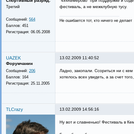
Спортивный разряд:
"4х4Кемерово" при поддержке и соде
Третий
фестиваль, а не межклубную тусу.
Сообщений:
564
Не ошибается тот, кто ничего не делает
Баллов:
451
Регистрация:
06.05.2008
UAZEK
13.02.2009 11:40:52
Форумчанин
Ладно, закопали. Ссориться ни с кем
Сообщений:
206
хотелось всех увидеть, а за счет тог
Баллов:
164
Регистрация:
25.11.2005
TLCrazy
13.02.2009 14:56:16
Ну вот и славненько! Фестиваль в К