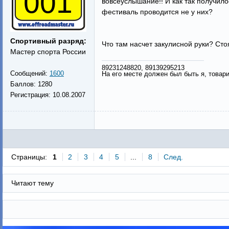
001
вовсеуслышание!! И как так получило
фестиваль проводится не у них?
Спортивный разряд:
Что там насчет закулисной руки? Ст
Мастер спорта России
89231248820, 89139295213
Сообщений:
1600
На его месте должен был быть я, товар
Баллов:
1280
Регистрация:
10.08.2007
Страницы:
1
2
3
4
5
...
8
След.
Читают тему