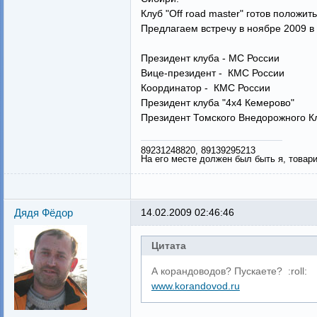
Клуб "Off road master" готов положит
Предлагаем встречу в ноябре 2009 в
Президент клуба - МС России К
Вице-президент - КМС России Б
Координатор - КМС России С
Президент клуба "4х4 Кемерово"
Президент Томского Внедорожного 
89231248820, 89139295213
На его месте должен был быть я, товар
Дядя Фёдор
14.02.2009 02:46:46
Цитата
А корандоводов? Пускаете? :roll:
www.korandovod.ru