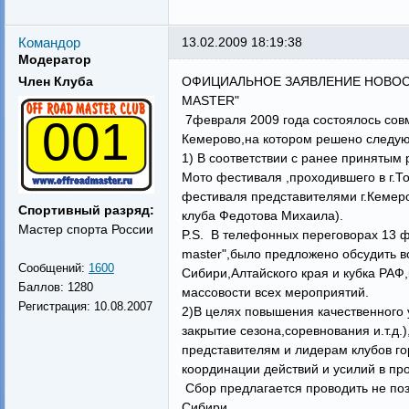
Командор
13.02.2009 18:19:38
Модератор
Член Клуба
ОФИЦИАЛЬНОЕ ЗАЯВЛЕНИЕ НОВОС
MASTER"
001
7февраля 2009 года состоялось совм
Кемерово,на котором решено следу
1) В соответствии с ранее принятым
Мото фестиваля ,проходившего в г.
фестиваля представителями г.Кемеро
Спортивный разряд:
клуба Федотова Михаила).
Мастер спорта России
P.S. В телефонных переговорах 13 ф
master",было предложено обсудить в
Сообщений:
1600
Сибири,Алтайского края и кубка РАФ
Баллов:
1280
массовости всех мероприятий.
Регистрация:
10.08.2007
2)В целях повышения качественного
закрытие сезона,соревнования и.т.
представителям и лидерам клубов го
координации действий и усилий в п
Сбор предлагается проводить не поз
Сибири.