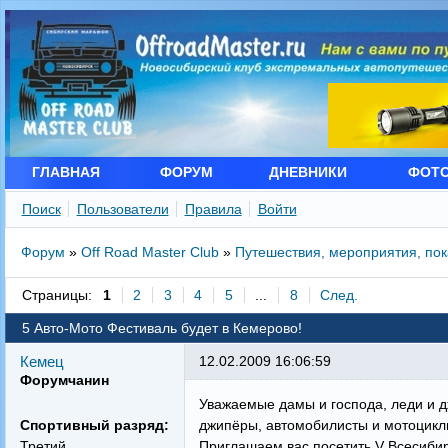
ГЛАВНАЯ
ФОРУМ
ДНЕВНИКИ
ФОТ
Поиск
Пользователи
Правила
Войти
Форум
»
Off Road Master Club
»
Путешествия, мероприятия, по
Страницы:
1
2
3
4
5
...
8
След.
5 Авто-Мото Фестиваль будет в Кемерово!
Кемец
12.02.2009 16:06:59
Форумчанин
Уважаемые дамы и господа, леди и д
Спортивный разряд:
джипёры, автомобилисты и мотоцикл
Третий
Приглашаем вас посетить V Всесиби