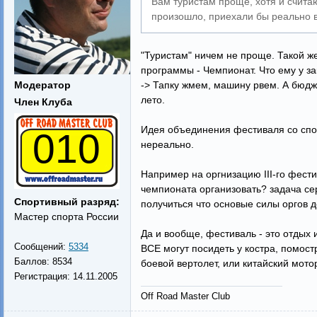
Вам туристам проще, хотя и счита
произошло, приехали бы реально в
"Туристам" ничем не проще. Такой ж
программы - Чемпионат. Что ему у за
Модератор
-> Тапку жмем, машину рвем. А бюдж
лето.
Член Клуба
Идея объединения фестиваля со спор
010
нереально.
Например на оргнизацию III-го фест
чемпионата организовать? задача сер
Спортивный разряд:
получиться что основые силы оргов д
Мастер спорта России
Да и вообще, фестиваль - это отдых 
Сообщений:
5334
ВСЕ могут посидеть у костра, помост
Баллов:
8534
боевой вертолет, или китайский мото
Регистрация:
14.11.2005
Off Road Master Club