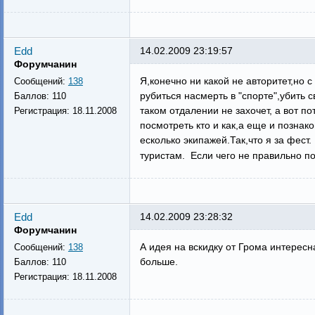
Edd
14.02.2009 23:19:57
Форумчанин
Я,конечно ни какой не авторитет,но 
Сообщений:
138
рубиться насмерть в "спорте",убить 
Баллов:
110
таком отдалении не захочет, а вот по
Регистрация:
18.11.2008
посмотреть кто и как,а еще и познак
есколько экипажей.Так,что я за фес
туристам. Если чего не правильно п
Edd
14.02.2009 23:28:32
Форумчанин
А идея на вскидку от Грома интересн
Сообщений:
138
больше.
Баллов:
110
Регистрация:
18.11.2008