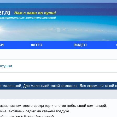
КИ
ФОТО
ВИДЕО
катушки
ля маленькой, Для маленькой такой компании, Для скромной такой 
 живописном месте среди гор и снегов небольшой компанией.
ание, активный отдых на свежем воздухе.
обращаться к Елене Антиповой.