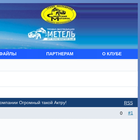
ФАЙЛЫ
ПАРТНЕРАМ
О КЛУБЕ
компании Огромный такой Актру!
RSS
#1
0