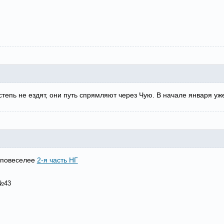
 степь не ездят, они путь спрямляют через Чую. В начале января у
и повеселее
2-я часть НГ
№43