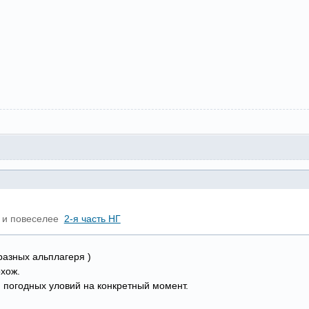
е и повеселее
2-я часть НГ
разных альплагеря )
хож.
и погодных уловий на конкретный момент.