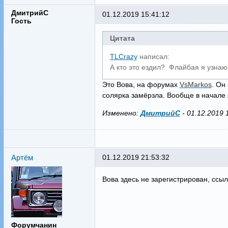
ДмитрийС
01.12.2019 15:41:12
Гость
Цитата
TLCrazy
написал:
А кто это ездил? Флайбая я узнаю 
Это Вова, на форумах
VsMarkos
. Он
солярка замёрзла. Вообще в начале 
Изменено:
ДмитрийС
-
01.12.2019 
Артём
01.12.2019 21:53:32
Вова здесь не зарегистрирован, ссы
Форумчанин