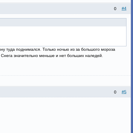
#4
0
ину туда поднимался. Только ночью из за большого мороза
. Снега значительно меньше и нет больших наледей.
#5
0