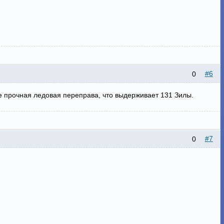
#6
0
же прочная ледовая переправа, что выдерживает 131 Зилы.
#7
0