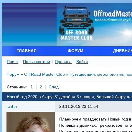
ГЛАВНАЯ
ФОРУМ
ДНЕВНИ
Поиск
Пользователи
Правила
Войти
Форум
»
Off Road Master Club
»
Путешествия, мероприятия, по
Страницы:
1
2
След.
Новый год 2020 в Актру. 31декабря-3 января, Большой Актру д
seiba
28.11.2019 23:11:54
Планируем праздновать Новый год в
Ночевки в домиках, трехразовое пит
По вопросам участия и организации 