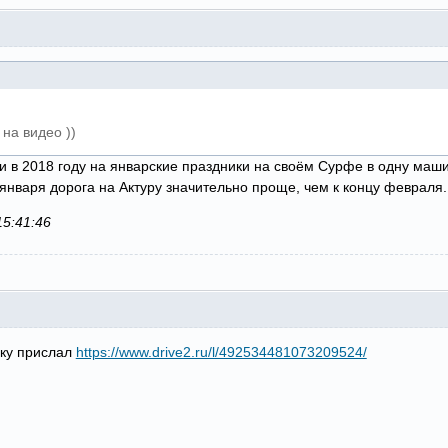
на видео ))
 и в 2018 году на январские праздники на своём Сурфе в одну маш
января дорога на Актуру значительно проще, чем к концу февраля
15:41:46
лку прислал
https://www.drive2.ru/l/492534481073209524/