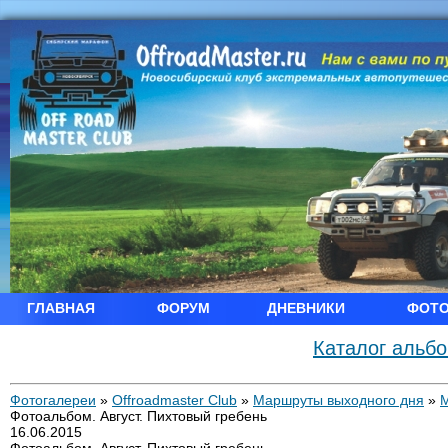
ГЛАВНАЯ
ФОРУМ
ДНЕВНИКИ
ФОТ
Каталог альб
Фотогалереи
»
Offroadmaster Club
»
Маршруты выходного дня
»
Фотоальбом. Август. Пихтовый гребень
16.06.2015